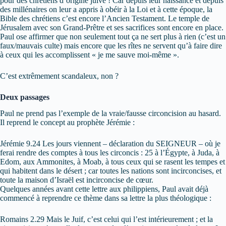
pour des chrétiens d’origine juive ! Car depuis leur naissance et depuis
des millénaires on leur a appris à obéir à la Loi et à cette époque, la
Bible des chrétiens c’est encore l’Ancien Testament. Le temple de
Jérusalem avec son Grand-Prêtre et ses sacrifices sont encore en place.
Paul ose affirmer que non seulement tout ça ne sert plus à rien (c’est un
faux/mauvais culte) mais encore que les rîtes ne servent qu’à faire dire
à ceux qui les accomplissent « je me sauve moi-même ».
C’est extrêmement scandaleux, non ?
Deux passages
Paul ne prend pas l’exemple de la vraie/fausse circoncision au hasard.
Il reprend le concept au prophète Jérémie :
Jérémie 9.24 Les jours viennent – déclaration du SEIGNEUR – où je
ferai rendre des comptes à tous les circoncis : 25 à l’Égypte, à Juda, à
Edom, aux Ammonites, à Moab, à tous ceux qui se rasent les tempes et
qui habitent dans le désert ; car toutes les nations sont incirconcises, et
toute la maison d’Israël est incirconcise de cœur.
Quelques années avant cette lettre aux philippiens, Paul avait déjà
commencé à reprendre ce thème dans sa lettre la plus théologique :
Romains 2.29 Mais le Juif, c’est celui qui l’est intérieurement ; et la