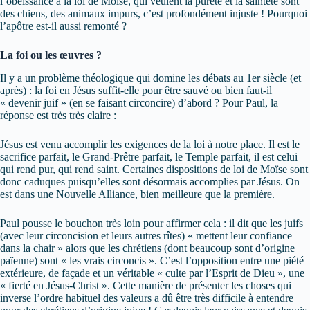
l’obéissance à la loi de Moïse, qui veulent la pureté et la sainteté sont
des chiens, des animaux impurs, c’est profondément injuste ! Pourquoi
l’apôtre est-il aussi remonté ?
La foi ou les œuvres ?
Il y a un problème théologique qui domine les débats au 1er siècle (et
après) : la foi en Jésus suffit-elle pour être sauvé ou bien faut-il
« devenir juif » (en se faisant circoncire) d’abord ? Pour Paul, la
réponse est très très claire :
Jésus est venu accomplir les exigences de la loi à notre place. Il est le
sacrifice parfait, le Grand-Prêtre parfait, le Temple parfait, il est celui
qui rend pur, qui rend saint. Certaines dispositions de loi de Moïse sont
donc caduques puisqu’elles sont désormais accomplies par Jésus. On
est dans une Nouvelle Alliance, bien meilleure que la première.
Paul pousse le bouchon très loin pour affirmer cela : il dit que les juifs
(avec leur circoncision et leurs autres rîtes) « mettent leur confiance
dans la chair » alors que les chrétiens (dont beaucoup sont d’origine
païenne) sont « les vrais circoncis ». C’est l’opposition entre une piété
extérieure, de façade et un véritable « culte par l’Esprit de Dieu », une
« fierté en Jésus-Christ ». Cette manière de présenter les choses qui
inverse l’ordre habituel des valeurs a dû être très difficile à entendre