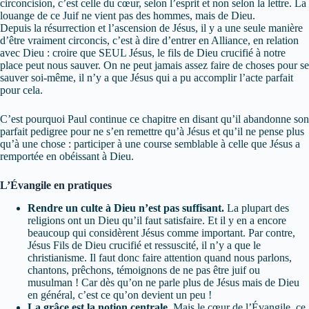
circoncision, c’est celle du cœur, selon l’esprit et non selon la lettre. La
louange de ce Juif ne vient pas des hommes, mais de Dieu.
Depuis la résurrection et l’ascension de Jésus, il y a une seule manière
d’être vraiment circoncis, c’est à dire d’entrer en Alliance, en relation
avec Dieu : croire que SEUL Jésus, le fils de Dieu crucifié à notre
place peut nous sauver. On ne peut jamais assez faire de choses pour se
sauver soi-même, il n’y a que Jésus qui a pu accomplir l’acte parfait
pour cela.
C’est pourquoi Paul continue ce chapitre en disant qu’il abandonne son
parfait pedigree pour ne s’en remettre qu’à Jésus et qu’il ne pense plus
qu’à une chose : participer à une course semblable à celle que Jésus a
remportée en obéissant à Dieu.
L’Évangile en pratiques
Rendre un culte à Dieu n’est pas suffisant.
La plupart des
religions ont un Dieu qu’il faut satisfaire. Et il y en a encore
beaucoup qui considèrent Jésus comme important. Par contre,
Jésus Fils de Dieu crucifié et ressuscité, il n’y a que le
christianisme. Il faut donc faire attention quand nous parlons,
chantons, prêchons, témoignons de ne pas être juif ou
musulman ! Car dès qu’on ne parle plus de Jésus mais de Dieu
en général, c’est ce qu’on devient un peu !
La grâce est la notion centrale.
Mais le cœur de l’Évangile, ce