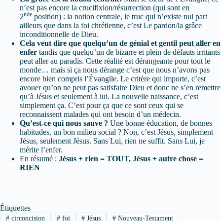
n’est pas encore la crucifixion/résurrection (qui sont en
nde
2
position) : la notion centrale, le truc qui n’existe nul part
ailleurs que dans la foi chrétienne, c’est Le pardon/la grâce
inconditionnelle de Dieu.
Cela veut dire que quelqu’un de génial et gentil peut aller en
enfer
tandis que quelqu’un de bizarre et plein de défauts irritants
peut aller au paradis. Cette réalité est dérangeante pour tout le
monde… mais si ça nous dérange c’est que nous n’avons pas
encore bien compris l’Évangile. Le critère qui importe, c’est
avouer qu’on ne peut pas satisfaire Dieu et donc ne s’en remettre
qu’à Jésus et seulement à lui. La nouvelle naissance, c’est
simplement ça. C’est pour ça que ce sont ceux qui se
reconnaissent malades qui ont besoin d’un médecin.
Qu’est-ce qui nous sauve ?
Une bonne éducation, de bonnes
habitudes, un bon milieu social ? Non, c’est Jésus, simplement
Jésus, seulement Jésus. Sans Lui, rien ne suffit. Sans Lui, je
mérite l’enfer.
En résumé :
Jésus + rien = TOUT, Jésus + autre chose =
RIEN
Étiquettes
#
circoncision
#
foi
#
Jésus
#
Nouveau-Testament