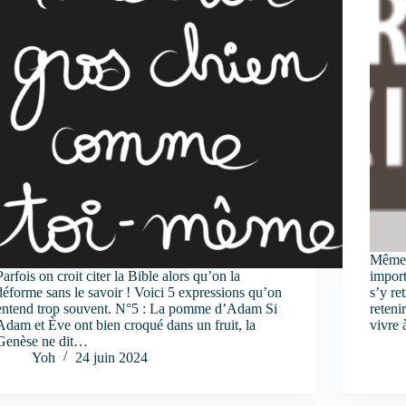
Même q
Parfois on croit citer la Bible alors qu’on la
import
déforme sans le savoir ! Voici 5 expressions qu’on
s’y re
entend trop souvent. N°5 : La pomme d’Adam Si
reteni
Adam et Ève ont bien croqué dans un fruit, la
vivre 
Genèse ne dit…
Yoh
24 juin 2024