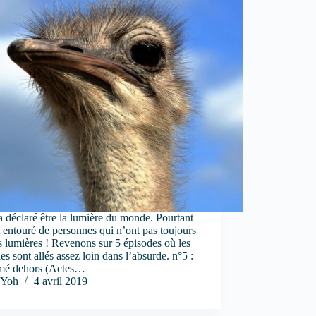
a déclaré être la lumière du monde. Pourtant
st entouré de personnes qui n’ont pas toujours
s lumières ! Revenons sur 5 épisodes où les
les sont allés assez loin dans l’absurde. n°5 :
mé dehors (Actes…
Yoh
4 avril 2019