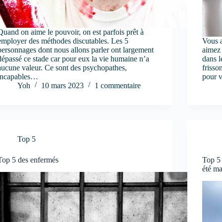
Quand on aime le pouvoir, on est parfois prêt à
employer des méthodes discutables. Les 5
Vous a
personnages dont nous allons parler ont largement
aimez 
dépassé ce stade car pour eux la vie humaine n’a
dans l
aucune valeur. Ce sont des psychopathes,
frisso
incapables…
pour 
Yoh
10 mars 2023
1 commentaire
Top 5
Top 5 des enfermés
Top 5 
été ma