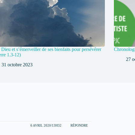
 Dieu et s’émerveiller de ses bienfaits pour persévérer
Chronologi
erre 1.3-12)
27 o
31 octobre 2023
6 AVRIL 2020/13H32
RÉPONDRE