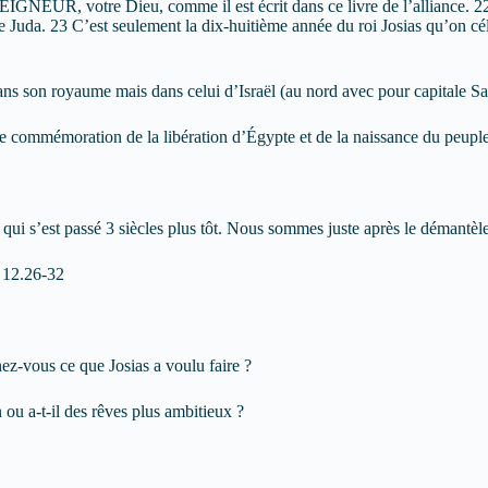
SEIGNEUR, votre Dieu, comme il est écrit dans ce livre de l’alliance. 22
is de Juda. 23 C’est seulement la dix-huitième année du roi Josias qu’o
ans son royaume mais dans celui d’Israël (au nord avec pour capitale Sa
r de commémoration de la libération d’Égypte et de la naissance du peupl
 ce qui s’est passé 3 siècles plus tôt. Nous sommes juste après le déman
s 12.26-32
ez-vous ce que Josias a voulu faire ?
n ou a-t-il des rêves plus ambitieux ?