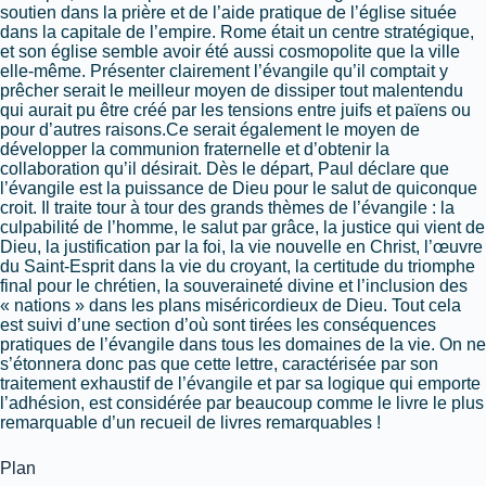
soutien dans la prière et de l’aide pratique de l’église située
dans la capitale de l’empire. Rome était un centre stratégique,
et son église semble avoir été aussi cosmopolite que la ville
elle-même. Présenter clairement l’évangile qu’il comptait y
prêcher serait le meilleur moyen de dissiper tout malentendu
qui aurait pu être créé par les tensions entre juifs et païens ou
pour d’autres raisons.Ce serait également le moyen de
développer la communion fraternelle et d’obtenir la
collaboration qu’il désirait. Dès le départ, Paul déclare que
l’évangile est la puissance de Dieu pour le salut de quiconque
croit. Il traite tour à tour des grands thèmes de l’évangile : la
culpabilité de l’homme, le salut par grâce, la justice qui vient de
Dieu, la justification par la foi, la vie nouvelle en Christ, l’œuvre
du Saint-Esprit dans la vie du croyant, la certitude du triomphe
final pour le chrétien, la souveraineté divine et l’inclusion des
« nations » dans les plans miséricordieux de Dieu. Tout cela
est suivi d’une section d’où sont tirées les conséquences
pratiques de l’évangile dans tous les domaines de la vie. On ne
s’étonnera donc pas que cette lettre, caractérisée par son
traitement exhaustif de l’évangile et par sa logique qui emporte
l’adhésion, est considérée par beaucoup comme le livre le plus
remarquable d’un recueil de livres remarquables !
Plan