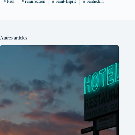
#
Paul
#
resurrection
#
Saint-Esprit
#
Sanhédrin
Autres articles