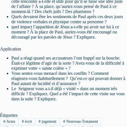
cette rencontre a-t-elle ét utile pour qu’il se fasse une idée juste
de l’affaire ? À sa place, qu’auriez-vous pensé de Paul à ce
moment-là ? Des chefs juifs ? Des pharisiens ?
Quels devaient être les sentiments de Paul après ces deux jours
de violence verbales et physique contre sa personne ?
quel impact l’apparition de Jésus a-t-elle pu avoir sur lui à ce
moment ? À la place de Paul, auriez-vous été encouragé ou
découragé par les paroles de Jésus ? Expliquez.
Application
Paul a réagi quand ses accusateurs l’ont frappé sur la bouche.
Était-ce légitime d’agir de la sorte ? Avez-vous de la difficulté à
exprimer votre « sainte colère » ?
Vous sentez-vous menacé dans les conflits ? Comment
réagissez-vous habituellement ? Qu’est-ce qui pouvait donner à
Paul autant de lucidité et d’assurance ?
Le Seigneur vous a-t-il déjà « visité » dans un moment très
difficile ? Expliquez. Quel a été l’impact de cette visite sur vous
dans la suite ? Expliquez.
Étiquettes
#
Actes
#
écrit
#
jugement
#
Nouveau-Testament