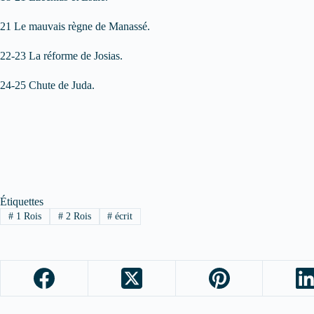
21 Le mauvais règne de Manassé.
22-23 La réforme de Josias.
24-25 Chute de Juda.
Étiquettes
#
1 Rois
#
2 Rois
#
écrit