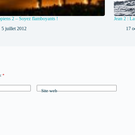
ppiens 2 – Soyez flamboyants !
Jean 2 : L
5 juillet 2012
17 o
ec
*
Site web