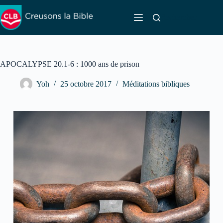
Passer
au
Rechercher
contenu
APOCALYPSE 20.1-6 : 1000 ans de prison
Yoh
25 octobre 2017
Méditations bibliques