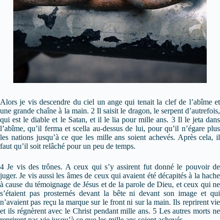
Alors je vis descendre du ciel un ange qui tenait la clef de l’abîme et
une grande chaîne à la main. 2 Il saisit le dragon, le serpent d’autrefois,
qui est le diable et le Satan, et il le lia pour mille ans. 3 Il le jeta dans
l’abîme, qu’il ferma et scella au-dessus de lui, pour qu’il n’égare plus
les nations jusqu’à ce que les mille ans soient achevés. Après cela, il
faut qu’il soit relâché pour un peu de temps.
4 Je vis des trônes. A ceux qui s’y assirent fut donné le pouvoir de
juger. Je vis aussi les âmes de ceux qui avaient été décapités à la hache
à cause du témoignage de Jésus et de la parole de Dieu, et ceux qui ne
s’étaient pas prosternés devant la bête ni devant son image et qui
n’avaient pas reçu la marque sur le front ni sur la main. Ils reprirent vie
et ils régnèrent avec le Christ pendant mille ans. 5 Les autres morts ne
reprirent pas vie jusqu’à ce que les mille ans soient achevés.