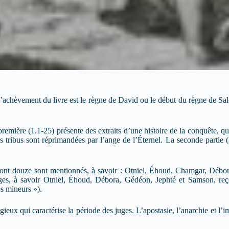
 l’achèvement du livre est le règne de David ou le début du règne de Sa
emière (1.1-25) présente des extraits d’une histoire de la conquête, qu
 tribus sont réprimandées par l’ange de l’Éternel. La seconde partie (2
, dont douze sont mentionnés, à savoir : Otniel, Éhoud, Chamgar, Débor
es, à savoir Otniel, Éhoud, Débora, Gédéon, Jephté et Samson, reçoiv
es mineurs »).
eux qui caractérise la période des juges. L’apostasie, l’anarchie et l’imm