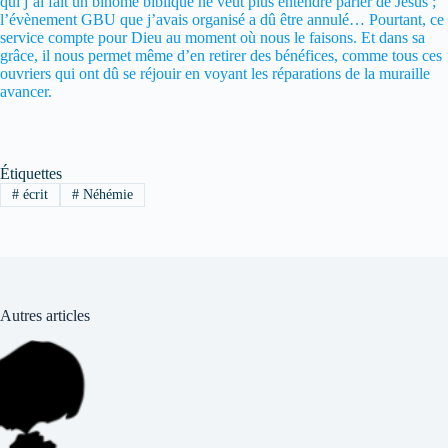
qui j’ai fait un binôme biblique ne veut plus entendre parler de Jésus ;
l’évènement GBU que j’avais organisé a dû être annulé… Pourtant, ce
service compte pour Dieu au moment où nous le faisons. Et dans sa
grâce, il nous permet même d’en retirer des bénéfices, comme tous ces
ouvriers qui ont dû se réjouir en voyant les réparations de la muraille
avancer.
Étiquettes
#
écrit
#
Néhémie
Autres articles