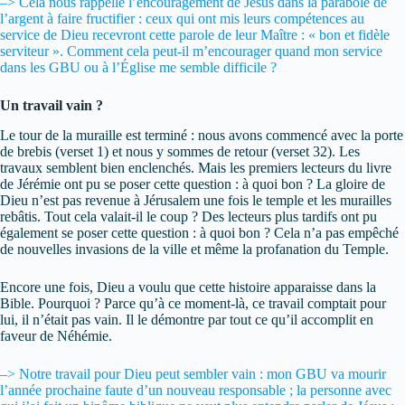
–> Cela nous rappelle l’encouragement de Jésus dans la parabole de
l’argent à faire fructifier : ceux qui ont mis leurs compétences au
service de Dieu recevront cette parole de leur Maître : « bon et fidèle
serviteur ». Comment cela peut-il m’encourager quand mon service
dans les GBU ou à l’Église me semble difficile ?
Un travail vain ?
Le tour de la muraille est terminé : nous avons commencé avec la porte
de brebis (verset 1) et nous y sommes de retour (verset 32). Les
travaux semblent bien enclenchés. Mais les premiers lecteurs du livre
de Jérémie ont pu se poser cette question : à quoi bon ? La gloire de
Dieu n’est pas revenue à Jérusalem une fois le temple et les murailles
rebâtis. Tout cela valait-il le coup ? Des lecteurs plus tardifs ont pu
également se poser cette question : à quoi bon ? Cela n’a pas empêché
de nouvelles invasions de la ville et même la profanation du Temple.
Encore une fois, Dieu a voulu que cette histoire apparaisse dans la
Bible. Pourquoi ? Parce qu’à ce moment-là, ce travail comptait pour
lui, il n’était pas vain. Il le démontre par tout ce qu’il accomplit en
faveur de Néhémie.
–> Notre travail pour Dieu peut sembler vain : mon GBU va mourir
l’année prochaine faute d’un nouveau responsable ; la personne avec