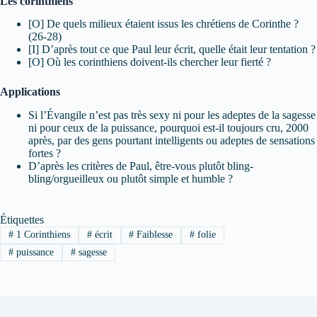
Les corinthiens
[O] De quels milieux étaient issus les chrétiens de Corinthe ?
(26-28)
[I] D’après tout ce que Paul leur écrit, quelle était leur tentation ?
[O] Où les corinthiens doivent-ils chercher leur fierté ?
Applications
Si l’Évangile n’est pas très sexy ni pour les adeptes de la sagesse
ni pour ceux de la puissance, pourquoi est-il toujours cru, 2000
après, par des gens pourtant intelligents ou adeptes de sensations
fortes ?
D’après les critères de Paul, être-vous plutôt bling-
bling/orgueilleux ou plutôt simple et humble ?
Étiquettes
#
1 Corinthiens
#
écrit
#
Faiblesse
#
folie
#
puissance
#
sagesse