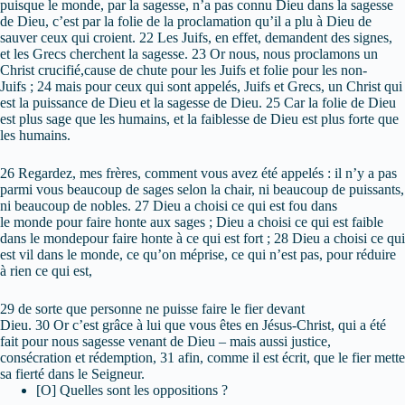
puisque le monde, par la sagesse, n’a pas connu Dieu dans la sagesse
de Dieu, c’est par la folie de la proclamation qu’il a plu à Dieu de
sauver ceux qui croient. 22 Les Juifs, en effet, demandent des signes,
et les Grecs cherchent la sagesse. 23 Or nous, nous proclamons un
Christ crucifié,cause de chute pour les Juifs et folie pour les non-
Juifs ; 24 mais pour ceux qui sont appelés, Juifs et Grecs, un Christ qui
est la puissance de Dieu et la sagesse de Dieu. 25 Car la folie de Dieu
est plus sage que les humains, et la faiblesse de Dieu est plus forte que
les humains.
26 Regardez, mes frères, comment vous avez été appelés : il n’y a pas
parmi vous beaucoup de sages selon la chair, ni beaucoup de puissants,
ni beaucoup de nobles. 27 Dieu a choisi ce qui est fou dans
le monde pour faire honte aux sages ; Dieu a choisi ce qui est faible
dans le mondepour faire honte à ce qui est fort ; 28 Dieu a choisi ce qui
est vil dans le monde, ce qu’on méprise, ce qui n’est pas, pour réduire
à rien ce qui est,
29 de sorte que personne ne puisse faire le fier devant
Dieu. 30 Or c’est grâce à lui que vous êtes en Jésus-Christ, qui a été
fait pour nous sagesse venant de Dieu – mais aussi justice,
consécration et rédemption, 31 afin, comme il est écrit, que le fier mette
sa fierté dans le Seigneur.
[O] Quelles sont les oppositions ?