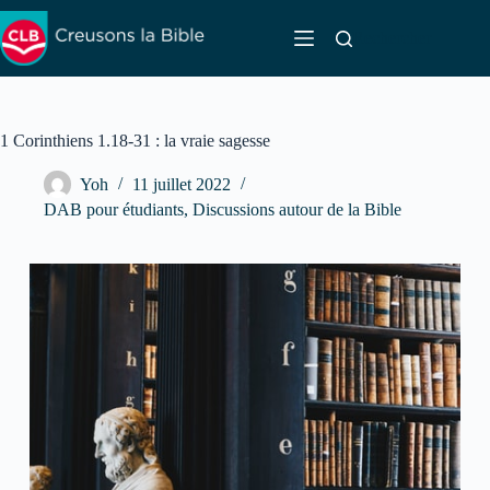
Passer
au
Rechercher
contenu
1 Corinthiens 1.18-31 : la vraie sagesse
Yoh
11 juillet 2022
DAB pour étudiants
,
Discussions autour de la Bible