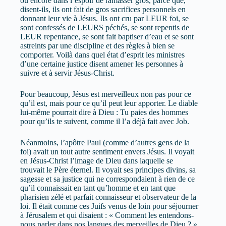
ou encore dans l’espoir de ramasser gros, parce que,
disent-ils, ils ont fait de gros sacrifices personnels en
donnant leur vie à Jésus. Ils ont cru par LEUR foi, se
sont confessés de LEURS péchés, se sont repentis de
LEUR repentance, se sont fait baptiser d’eau et se sont
astreints par une discipline et des règles à bien se
comporter. Voilà dans quel état d’esprit les ministres
d’une certaine justice disent amener les personnes à
suivre et à servir Jésus-Christ.
Pour beaucoup, Jésus est merveilleux non pas pour ce
qu’il est, mais pour ce qu’il peut leur apporter. Le diable
lui-même pourrait dire à Dieu : Tu paies des hommes
pour qu’ils te suivent, comme il l’a déjà fait avec Job.
Néanmoins, l’apôtre Paul (comme d’autres gens de la
foi) avait un tout autre sentiment envers Jésus. Il voyait
en Jésus-Christ l’image de Dieu dans laquelle se
trouvait le Père éternel. Il voyait ses principes divins, sa
sagesse et sa justice qui ne correspondaient à rien de ce
qu’il connaissait en tant qu’homme et en tant que
pharisien zélé et parfait connaisseur et observateur de la
loi. Il était comme ces Juifs venus de loin pour séjourner
à Jérusalem et qui disaient : « Comment les entendons-
nous parler dans nos langues des merveilles de Dieu ? »