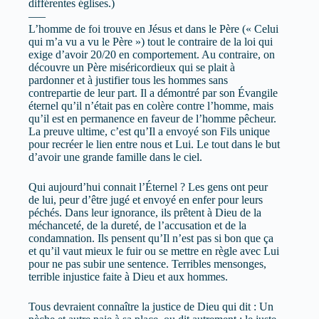
différentes églises.)
—–
L’homme de foi trouve en Jésus et dans le Père (« Celui
qui m’a vu a vu le Père ») tout le contraire de la loi qui
exige d’avoir 20/20 en comportement. Au contraire, on
découvre un Père miséricordieux qui se plait à
pardonner et à justifier tous les hommes sans
contrepartie de leur part. Il a démontré par son Évangile
éternel qu’il n’était pas en colère contre l’homme, mais
qu’il est en permanence en faveur de l’homme pêcheur.
La preuve ultime, c’est qu’Il a envoyé son Fils unique
pour recréer le lien entre nous et Lui. Le tout dans le but
d’avoir une grande famille dans le ciel.
Qui aujourd’hui connait l’Éternel ? Les gens ont peur
de lui, peur d’être jugé et envoyé en enfer pour leurs
péchés. Dans leur ignorance, ils prêtent à Dieu de la
méchanceté, de la dureté, de l’accusation et de la
condamnation. Ils pensent qu’Il n’est pas si bon que ça
et qu’il vaut mieux le fuir ou se mettre en règle avec Lui
pour ne pas subir une sentence. Terribles mensonges,
terrible injustice faite à Dieu et aux hommes.
Tous devraient connaître la justice de Dieu qui dit : Un