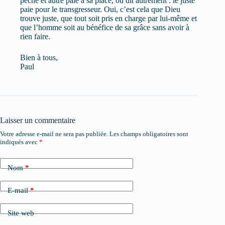
pèche et autre paie à sa place, ou dit autrement : le juste
paie pour le transgresseur. Oui, c’est cela que Dieu
trouve juste, que tout soit pris en charge par lui-même et
que l’homme soit au bénéfice de sa grâce sans avoir à
rien faire.
Bien à tous,
Paul
Laisser un commentaire
Votre adresse e-mail ne sera pas publiée.
Les champs obligatoires sont
indiqués avec
*
Nom
*
E-mail
*
Site web