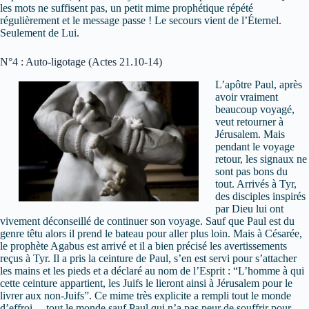
les mots ne suffisent pas, un petit mime prophétique répété
régulièrement et le message passe ! Le secours vient de l’Éternel.
Seulement de Lui.
N°4 : Auto-ligotage (Actes 21.10-14)
L’apôtre Paul, après
avoir vraiment
beaucoup voyagé,
veut retourner à
Jérusalem. Mais
pendant le voyage
retour, les signaux ne
sont pas bons du
tout. Arrivés à Tyr,
des disciples inspirés
par Dieu lui ont
vivement déconseillé de continuer son voyage. Sauf que Paul est du
genre têtu alors il prend le bateau pour aller plus loin. Mais à Césarée,
le prophète Agabus est arrivé et il a bien précisé les avertissements
reçus à Tyr. Il a pris la ceinture de Paul, s’en est servi pour s’attacher
les mains et les pieds et a déclaré au nom de l’Esprit : “L’homme à qui
cette ceinture appartient, les Juifs le lieront ainsi à Jérusalem pour le
livrer aux non-Juifs”. Ce mime très explicite a rempli tout le monde
d’effroi… tout le monde sauf Paul qui n’a pas peur de souffrir pour