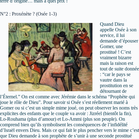
terre d’origine… mais à quel prix !
N°2 : Proxénète ? (Osée 1-3)
Quand Dieu
appelle Osée à son
service, il lui
demande d’épouser
Gomer, une
prostitué ! C’est
vraiment bizarre
mais la raison est
tout de suite donnée
: “car le pays se
vautre dans la
prostitution en se
détournant de
l’Éternel.” On est comme avec Jérémie dans le schéma “Prophète qui
joue le rôle de Dieu”. Pour savoir si Osée s’est réellement marié à
Gomer ou si c’est un simple mime joué, on peut observer les noms très
explicites des enfants que le couple va avoir : Jizréel (bientôt la fin),
Lo-Rouhama (plus d’amour) et Lo-Ammi (plus son peuple). On
comprend bien qu’ils symbolisent les conséquences de l’infidélité
d’Israël envers Dieu. Mais ce qui fait le plus pencher vers le mime c’est
que Dieu demande à son prophète de s’unir à une seconde prostitué