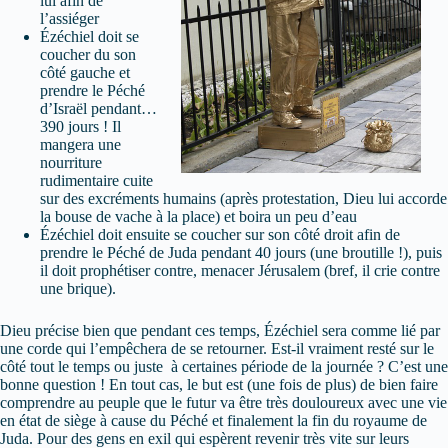
lui afin de
l’assiéger
Ézéchiel doit se
coucher du son
côté gauche et
prendre le Péché
d’Israël pendant…
390 jours ! Il
mangera une
nourriture
rudimentaire cuite
sur des excréments humains (après protestation, Dieu lui accorde
la bouse de vache à la place) et boira un peu d’eau
Ézéchiel doit ensuite se coucher sur son côté droit afin de
prendre le Péché de Juda pendant 40 jours (une broutille !), puis
il doit prophétiser contre, menacer Jérusalem (bref, il crie contre
une brique).
Dieu précise bien que pendant ces temps, Ézéchiel sera comme lié par
une corde qui l’empêchera de se retourner. Est-il vraiment resté sur le
côté tout le temps ou juste à certaines période de la journée ? C’est une
bonne question ! En tout cas, le but est (une fois de plus) de bien faire
comprendre au peuple que le futur va être très douloureux avec une vie
en état de siège à cause du Péché et finalement la fin du royaume de
Juda. Pour des gens en exil qui espèrent revenir très vite sur leurs