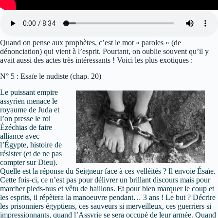
Quand on pense aux prophètes, c’est le mot « paroles » (de
dénonciation) qui vient à l’esprit. Pourtant, on oublie souvent qu’il y
avait aussi des actes très intéressants ! Voici les plus exotiques :
N° 5 : Esaïe le nudiste (chap. 20)
Le puissant empire
assyrien menace le
royaume de Juda et
l’on presse le roi
Ézéchias de faire
alliance avec
l’Égypte, histoire de
résister (et de ne pas
compter sur Dieu).
Quelle est la réponse du Seigneur face à ces velléités ? Il envoie Ésaïe.
Cette fois-ci, ce n’est pas pour délivrer un brillant discours mais pour
marcher pieds-nus et vêtu de haillons. Et pour bien marquer le coup et
les esprits, il répètera la manoeuvre pendant… 3 ans ! Le but ? Décrire
les prisonniers égyptiens, ces sauveurs si merveilleux, ces guerriers si
impressionnants, quand l’Assyrie se sera occupé de leur armée. Quand