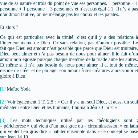
vue de sa nature et trois du point de vue ses personnes. 1 personne + 1
personne + 1 personne = 3 personnes et n’est pas égal à 1. Il n’y a pas
d’addition fautive, on ne mélange pas les choux et les patates.
Et alors ?
Ce qui est particulier avec la trinité, c’est qu’il y a des relations à
l’intérieur même de Dieu. Or sans relation, pas d’amour possible. Le
fait que Dieu est amour n’est possible que parce que Dieu est trinitaire.
Dieu peut aimer et n’a pas besoin de nous pour aimer. Il le fait d’un
amour non-égoïste puisque chaque membre de la triade aime les autres.
Et même si il n’a pas besoin de nous pour aimer, il a, tout de même,
décidé de créer et de partager son amour à ses créatures alors youpi et
gloire à Dieu.
[1]
Maître Yoda
[2]
Voir également 1 Ti 2.5 : « Car il y a un seul Dieu, et aussi un seul
médiateur entre Dieu et les humains, l’humain Jésus-Christ »
[3]
Les mots techniques utilisé par les théologiens sont :
« périchorèse » qui vient d’un mot grec ou « circuminsession » en latin
qui veulent en gros dire « habiter ensemble dans » ce concept se base
sur Jean 14.10