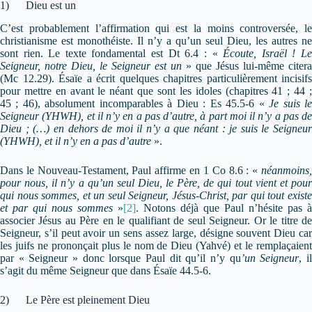
1) Dieu est un
C’est probablement l’affirmation qui est la moins controversée, le
christianisme est monothéiste. Il n’y a qu’un seul Dieu, les autres ne
sont rien. Le texte fondamental est Dt 6.4 : «
Écoute, Israël ! L
Seigneur, notre Dieu, le Seigneur
est un
» que Jésus lui-même citera
(Mc 12.29). Ésaïe a écrit quelques chapitres particulièrement incisifs
pour mettre en avant le néant que sont les idoles (chapitres 41 ; 44 ;
45 ; 46), absolument incomparables à Dieu : Es 45.5-6 «
Je suis l
Seigneur (YHWH),
et il n’y en a pas d’autre,
à part moi il n’y a pas de
Dieu ; (…)
en dehors de moi il n’y a que néant :
je suis le Seigneur
(YHWH), et il n’y en a pas d’autre
».
Dans le Nouveau-Testament, Paul affirme en 1 Co 8.6 : «
néanmoins,
pour nous, il n’y a qu’un seul Dieu, le Père, de qui tout vient et pour
qui nous sommes, et un seul Seigneur, Jésus-Christ, par qui tout existe
et par qui nous sommes
»
[2]
. Notons déjà que Paul n’hésite pas à
associer Jésus au Père en le qualifiant de seul Seigneur. Or le titre de
Seigneur, s’il peut avoir un sens assez large, désigne souvent Dieu car
les juifs ne prononçait plus le nom de Dieu (Yahvé) et le remplaçaient
par « Seigneur » donc lorsque Paul dit qu’il n’y qu
’un
Seigneur
, i
s’agit du même Seigneur que dans Ésaïe 44.5-6.
2) Le Père est pleinement Dieu