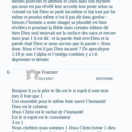
mêmes pouvoirs et attributs et Dieu dans son mystère
qui nous est pas révélé leur accorde leur poste selon sa
volonté en fait Dieu se parle lui-même et fait tout par lui
même et pourlui même n’est il pas dit dans genèse :
faisons l’homme a notre image( sa pluralité est bien
révélée) et pourtant la Bible dans certaine édition dit
bien Dieu seul mouvait sur la surface des eaux.et encore
dans jean 1 il est dit : et la parole était avecDieu et la
parole était Dieu or nous savons que la parole c Jésus
donc Jésus n’est il pas Dieu incarné ? Ds apocalypse
1:18 je suis l’alpha et l’oméga combien y a t-il
depremier et dernier
Oceane Fournier
27 MAI 2022/6H27
RÉPONDRE
Bonjour il ya le père le fils est le st esprit il sont trois
mes il font que 1
Uni ensemble pour le même bute sauvé l’humanité
Dieu est le créateur
Jésus Christ est le rachat de l’humanité
Est le st esprit est le consolateur
3 en 1
Nous chrétien nous sommes 1 Jésus Christ forme 1 dieu