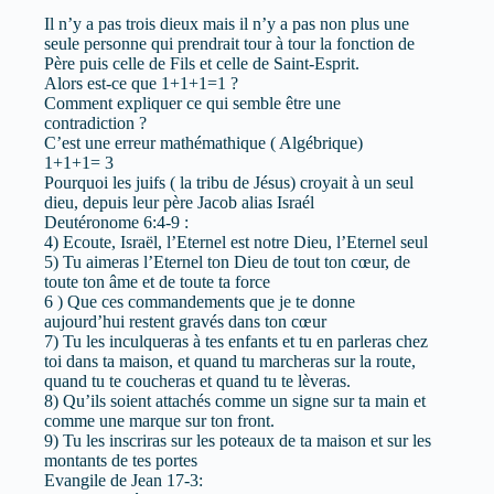
Il n’y a pas trois dieux mais il n’y a pas non plus une
seule personne qui prendrait tour à tour la fonction de
Père puis celle de Fils et celle de Saint-Esprit.
Alors est-ce que 1+1+1=1 ?
Comment expliquer ce qui semble être une
contradiction ?
C’est une erreur mathémathique ( Algébrique)
1+1+1= 3
Pourquoi les juifs ( la tribu de Jésus) croyait à un seul
dieu, depuis leur père Jacob alias Israél
Deutéronome 6:4-9 :
4) Ecoute, Israël, l’Eternel est notre Dieu, l’Eternel seul
5) Tu aimeras l’Eternel ton Dieu de tout ton cœur, de
toute ton âme et de toute ta force
6 ) Que ces commandements que je te donne
aujourd’hui restent gravés dans ton cœur
7) Tu les inculqueras à tes enfants et tu en parleras chez
toi dans ta maison, et quand tu marcheras sur la route,
quand tu te coucheras et quand tu te lèveras.
8) Qu’ils soient attachés comme un signe sur ta main et
comme une marque sur ton front.
9) Tu les inscriras sur les poteaux de ta maison et sur les
montants de tes portes
Evangile de Jean 17-3: