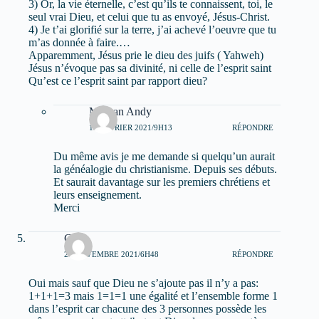
3) Or, la vie éternelle, c’est qu’ils te connaissent, toi, le
seul vrai Dieu, et celui que tu as envoyé, Jésus-Christ.
4) Je t’ai glorifié sur la terre, j’ai achevé l’oeuvre que tu
m’as donnée à faire.…
Apparemment, Jésus prie le dieu des juifs ( Yahweh)
Jésus n’évoque pas sa divinité, ni celle de l’esprit saint
Qu’est ce l’esprit saint par rapport dieu?
Mervan Andy
11 FÉVRIER 2021/9H13
RÉPONDRE
Du même avis je me demande si quelqu’un aurait
la généalogie du christianisme. Depuis ses débuts.
Et saurait davantage sur les premiers chrétiens et
leurs enseignement.
Merci
Chris
27 NOVEMBRE 2021/6H48
RÉPONDRE
Oui mais sauf que Dieu ne s’ajoute pas il n’y a pas:
1+1+1=3 mais 1=1=1 une égalité et l’ensemble forme 1
dans l’esprit car chacune des 3 personnes possède les