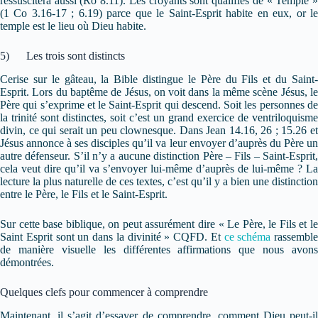
ressuscitera aussi (Ro 8.11). Les croyants sont qualifiés de « Temple »
(1 Co 3.16-17 ; 6.19) parce que le Saint-Esprit habite en eux, or le
temple est le lieu où Dieu habite.
5) Les trois sont distincts
Cerise sur le gâteau, la Bible distingue le Père du Fils et du Saint-
Esprit. Lors du baptême de Jésus, on voit dans la même scène Jésus, le
Père qui s’exprime et le Saint-Esprit qui descend. Soit les personnes de
la trinité sont distinctes, soit c’est un grand exercice de ventriloquisme
divin, ce qui serait un peu clownesque. Dans Jean 14.16, 26 ; 15.26 et
Jésus annonce à ses disciples qu’il va leur envoyer d’auprès du Père un
autre défenseur. S’il n’y a aucune distinction Père – Fils – Saint-Esprit,
cela veut dire qu’il va s’envoyer lui-même d’auprès de lui-même ? La
lecture la plus naturelle de ces textes, c’est qu’il y a bien une distinction
entre le Père, le Fils et le Saint-Esprit.
Sur cette base biblique, on peut assurément dire « Le Père, le Fils et le
Saint Esprit sont un dans la divinité » CQFD. Et
ce schéma
rassemble
de manière visuelle les différentes affirmations que nous avons
démontrées.
Quelques clefs pour commencer à comprendre
Maintenant, il s’agit d’essayer de comprendre, comment Dieu peut-il