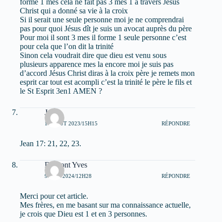
forme 1 mes cela ne fait pas 3 mes 1 à travers Jésus
Christ qui a donné sa vie à la croix
Si il serait une seule personne moi je ne comprendrai
pas pour quoi Jésus dît je suis un avocat auprès du père
Pour moi il sont 3 mes il forme 1 seule personne c’est
pour cela que l’on dit la trinité
Sinon cela voudrait dire que dieu est venu sous
plusieurs apparence mes la encore moi je suis pas
d’accord Jésus Christ diras à la croix père je remets mon
esprit car tout est acompli c’est la trinité le père le fils et
le St Esprit 3en1 AMEN ?
Jubé
18 AOÛT 2023/15H15
RÉPONDRE
Jean 17: 21, 22, 23.
Dumont Yves
9 JUIN 2024/12H28
RÉPONDRE
Merci pour cet article.
Mes frères, en me basant sur ma connaissance actuelle,
je crois que Dieu est 1 et en 3 personnes.