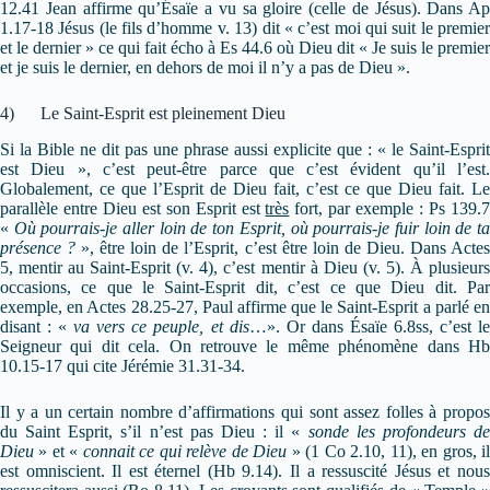
12.41 Jean affirme qu’Ésaïe a vu sa gloire (celle de Jésus). Dans Ap
1.17-18 Jésus (le fils d’homme v. 13) dit « c’est moi qui suit le premier
et le dernier » ce qui fait écho à Es 44.6 où Dieu dit « Je suis le premier
et je suis le dernier, en dehors de moi il n’y a pas de Dieu ».
4) Le Saint-Esprit est pleinement Dieu
Si la Bible ne dit pas une phrase aussi explicite que : « le Saint-Esprit
est Dieu », c’est peut-être parce que c’est évident qu’il l’est.
Globalement, ce que l’Esprit de Dieu fait, c’est ce que Dieu fait. Le
parallèle entre Dieu est son Esprit est
très
fort, par exemple : Ps 139.
«
Où pourrais-je aller loin de ton Esprit,
où pourrais-je fuir loin de t
présence
?
», être loin de l’Esprit, c’est être loin de Dieu. Dans Acte
5, mentir au Saint-Esprit (v. 4), c’est mentir à Dieu (v. 5). À plusieurs
occasions, ce que le Saint-Esprit dit, c’est ce que Dieu dit. Par
exemple, en Actes 28.25-27, Paul affirme que le Saint-Esprit a parlé en
disant : «
va vers ce peuple, et dis
…». Or dans Ésaïe 6.8ss, c’est l
Seigneur qui dit cela. On retrouve le même phénomène dans Hb
10.15-17 qui cite Jérémie 31.31-34.
Il y a un certain nombre d’affirmations qui sont assez folles à propos
du Saint Esprit, s’il n’est pas Dieu : il «
sonde les profondeurs d
Dieu
» et «
connait ce qui relève de Dieu
» (1 Co 2.10, 11), en gros, i
est omniscient. Il est éternel (Hb 9.14). Il a ressuscité Jésus et nous