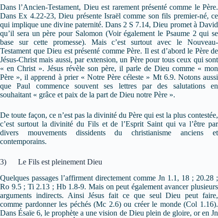
Dans l’Ancien-Testament, Dieu est rarement présenté comme le Père.
Dans Ex 4.22-23, Dieu présente Israël comme son fils premier-né, ce
qui implique une divine paternité. Dans 2 S 7.14, Dieu promet à David
qu’il sera un père pour Salomon (Voir également le Psaume 2 qui se
base sur cette promesse). Mais c’est surtout avec le Nouveau-
Testament que Dieu est présenté comme Père. Il est d’abord le Père de
Jésus-Christ mais aussi, par extension, un Père pour tous ceux qui sont
« en Christ ». Jésus révèle son père, il parle de Dieu comme « mon
Père », il apprend à prier « Notre Père céleste » Mt 6.9. Notons aussi
que Paul commence souvent ses lettres par des salutations en
souhaitant « grâce et paix de la part de Dieu notre Père ».
De toute façon, ce n’est pas la divinité du Père qui est la plus contestée,
c’est surtout la divinité du Fils et de l’Esprit Saint qui va l’être par
divers mouvements dissidents du christianisme anciens et
contemporains.
3) Le Fils est pleinement Dieu
Quelques passages l’affirment directement comme Jn 1.1, 18 ; 20.28 ;
Ro 9.5 ; Ti 2.13 ; Hb 1.8-9. Mais on peut également avancer plusieurs
arguments indirects. Ainsi Jésus fait ce que seul Dieu peut faire,
comme pardonner les péchés (Mc 2.6) ou créer le monde (Col 1.16).
Dans Ésaïe 6, le prophète a une vision de Dieu plein de gloire, or en Jn