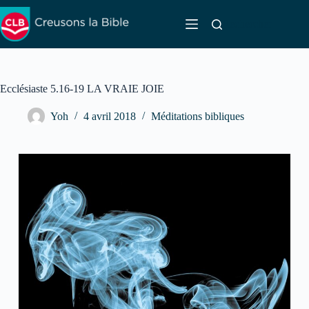
Passer
au
Rechercher
contenu
Ecclésiaste 5.16-19 LA VRAIE JOIE
Yoh
4 avril 2018
Méditations bibliques