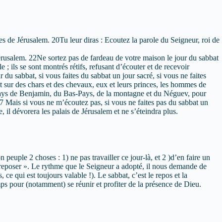
rtes de Jérusalem. 20Tu leur diras : Ecoutez la parole du Seigneur, roi de
Jérusalem. 22Ne sortez pas de fardeau de votre maison le jour du sabbat
 ; ils se sont montrés rétifs, refusant d’écouter et de recevoir
 du sabbat, si vous faites du sabbat un jour sacré, si vous ne faites
ront sur des chars et des chevaux, eux et leurs princes, les hommes de
du pays de Benjamin, du Bas-Pays, de la montagne et du Néguev, pour
27 Mais si vous ne m’écoutez pas, si vous ne faites pas du sabbat un
e, il dévorera les palais de Jérusalem et ne s’éteindra plus.
ple 2 choses : 1) ne pas travailler ce jour-là, et 2 )d’en faire un
« reposer ». Le rythme que le Seigneur a adopté, il nous demande de
e qui est toujours valable !). Le sabbat, c’est le repos et la
emps pour (notamment) se réunir et profiter de la présence de Dieu.