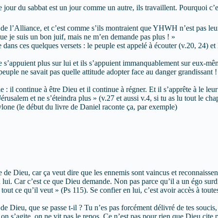
jour du sabbat est un jour comme un autre, ils travaillent. Pourquoi c’e
de l’Alliance, et c’est comme s’ils montraient que YHWH n’est pas le
re que je suis un bon juif, mais ne m’en demande pas plus ! »
dans ces quelques versets : le peuple est appelé à écouter (v.20, 24) et le
ne s’appuient plus sur lui et ils s’appuient immanquablement sur eux-mêm
euple ne savait pas quelle attitude adopter face au danger grandissant ! 
 : il continue à être Dieu et il continue à régner. Et il s’apprête à le l
Jérusalem et ne s’éteindra plus » (v.27 et aussi v.4, si tu as lu tout le cha
lone (le début du livre de Daniel raconte ça, par exemple)
e de Dieu, car ça veut dire que les ennemis sont vaincus et reconnaissen
 lui. Car c’est ce que Dieu demande. Non pas parce qu’il a un égo surd
it tout ce qu’il veut » (Ps 115). Se confier en lui, c’est avoir accès à tout
 de Dieu, que se passe t-il ? Tu n’es pas forcément délivré de tes soucis
uand on s’agite, on ne vit pas le repos. Ce n’est pas pour rien que Dieu c