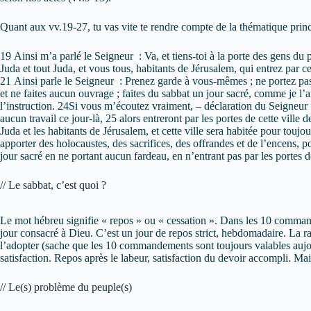
Quant aux vv.19-27, tu vas vite te rendre compte de la thématique princi
19 Ainsi m’a parlé le Seigneur : Va, et tiens-toi à la porte des gens du p
Juda et tout Juda, et vous tous, habitants de Jérusalem, qui entrez par ce
21 Ainsi parle le Seigneur : Prenez garde à vous-mêmes ; ne portez pas 
et ne faites aucun ouvrage ; faites du sabbat un jour sacré, comme je l’ai 
l’instruction. 24Si vous m’écoutez vraiment, – déclaration du Seigneur – 
aucun travail ce jour-là, 25 alors entreront par les portes de cette ville 
Juda et les habitants de Jérusalem, et cette ville sera habitée pour to
apporter des holocaustes, des sacrifices, des offrandes et de l’encens, 
jour sacré en ne portant aucun fardeau, en n’entrant pas par les portes de
// Le sabbat, c’est quoi ?
Le mot hébreu signifie « repos » ou « cessation ». Dans les 10 command
jour consacré à Dieu. C’est un jour de repos strict, hebdomadaire. La r
l’adopter (sache que les 10 commandements sont toujours valables aujourd
satisfaction. Repos après le labeur, satisfaction du devoir accompli. Ma
// Le(s) problème du peuple(s)