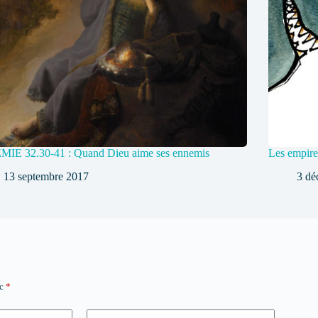
MIE 32.30-41 : Quand Dieu aime ses ennemis
Les empire
13 septembre 2017
3 dé
ec
*