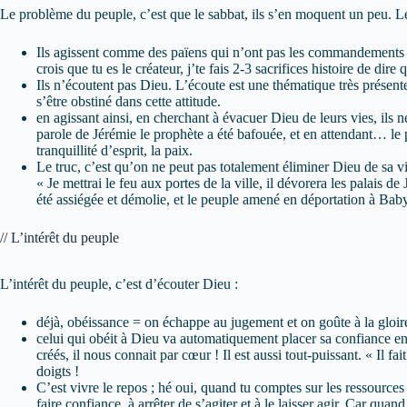
Le problème du peuple, c’est que le sabbat, ils s’en moquent un peu. Le 
Ils agissent comme des païens qui n’ont pas les commandements 
crois que tu es le créateur, j’te fais 2-3 sacrifices histoire de di
Ils n’écoutent pas Dieu. L’écoute est une thématique très présente 
s’être obstiné dans cette attitude.
en agissant ainsi, en cherchant à évacuer Dieu de leurs vies, ils 
parole de Jérémie le prophète a été bafouée, et en attendant… le p
tranquillité d’esprit, la paix.
Le truc, c’est qu’on ne peut pas totalement éliminer Dieu de sa vie
« Je mettrai le feu aux portes de la ville, il dévorera les palais de 
été assiégée et démolie, et le peuple amené en déportation à Baby
// L’intérêt du peuple
L’intérêt du peuple, c’est d’écouter Dieu :
déjà, obéissance = on échappe au jugement et on goûte à la gloir
celui qui obéit à Dieu va automatiquement placer sa confiance en
créés, il nous connait par cœur ! Il est aussi tout-puissant. « Il fa
doigts !
C’est vivre le repos ; hé oui, quand tu comptes sur les ressources
faire confiance, à arrêter de s’agiter et à le laisser agir. Car q