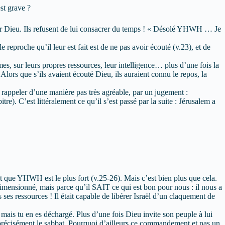
st grave ?
ur Dieu. Ils refusent de lui consacrer du temps ! « Désolé YHWH … Je
 reproche qu’il leur est fait est de ne pas avoir écouté (v.23), et de
es, sur leurs propres ressources, leur intelligence… plus d’une fois la
Alors que s’ils avaient écouté Dieu, ils auraient connu le repos, la
eur rappeler d’une manière pas très agréable, par un jugement :
pitre). C’est littéralement ce qu’il s’est passé par la suite : Jérusalem a
t que YHWH est le plus fort (v.25-26). Mais c’est bien plus que cela.
imensionné, mais parce qu’il SAIT ce qui est bon pour nous : il nous a
es ses ressources ! Il était capable de libérer Israël d’un claquement de
, mais tu en es déchargé. Plus d’une fois Dieu invite son peuple à lui
ite précisément le sabbat. Pourquoi d’ailleurs ce commandement et pas un