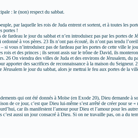
pale : le (non) respect du sabbat.
euple, par laquelle les rois de Juda entrent et sortent, et à toutes les po
s portes !
de fardeau le jour du sabbat et n’en introduisez pas par les portes de 
ordonné à vos pères. 23 Ils n’ont pas écouté, ils n’ont pas tendu l’oreille
si vous n’introduisez pas de fardeau par les portes de cette ville le jour
des rois et des princes ; ils seront assis sur le trône de David, ils monte
ujours. 26 On viendra des villes de Juda et des environs de Jérusalem, 
pour apporter des sacrifices de reconnaissance à la maison du Seigneur. 
 Jérusalem le jour du sabbat, alors je mettrai le feu aux portes de la vill
ements qui ont été donnés à Moïse (en Exode 20), Dieu demande à son peu
aison de ce jour, c’est que Dieu lui-même s’est arrêté de créer pour se 
’hui, car ils manifestent l’amour pour Dieu et l’amour pour les autres, c
is c’est aussi un jour consacré à Dieu. Si on ne travaille pas, on a du t