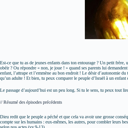
Est-ce que tu as de jeunes enfants dans ton entourage ? Un petit frère, u
obéir ? Ou répondre « non, je joue ! » quand ses parents lui demandent d
enfant, l’attrape et l’emmène au bon endroit ! Le désir d’autonomie du to
qu’un adulte ! Et bien, tu peux comparer le peuple d’Israël à un enfant 
Le passage d’aujourd’hui est un peu long. Si tu le sens, tu peux tout lire
// Résumé des épisodes précédents
Dieu redit que le peuple a péché et que cela va avoir une grosse conséq
compte sur les humains : eux-mêmes, les autres, pour combler leurs besoin
selon nos actes (vv.9-13).