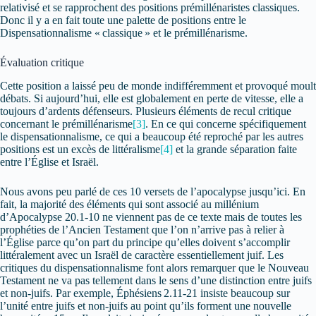
relativisé et se rapprochent des positions prémillénaristes classiques.
Donc il y a en fait toute une palette de positions entre le
Dispensationnalisme « classique » et le prémillénarisme.
Évaluation critique
Cette position a laissé peu de monde indifféremment et provoqué moult
débats. Si aujourd’hui, elle est globalement en perte de vitesse, elle a
toujours d’ardents défenseurs. Plusieurs éléments de recul critique
concernant le prémillénarisme
[3]
. En ce qui concerne spécifiquement
le dispensationnalisme, ce qui a beaucoup été reproché par les autres
positions est un excès de littéralisme
[4]
et la grande séparation faite
entre l’Église et Israël.
Nous avons peu parlé de ces 10 versets de l’apocalypse jusqu’ici. En
fait, la majorité des éléments qui sont associé au millénium
d’Apocalypse 20.1-10 ne viennent pas de ce texte mais de toutes les
prophéties de l’Ancien Testament que l’on n’arrive pas à relier à
l’Église parce qu’on part du principe qu’elles doivent s’accomplir
littéralement avec un Israël de caractère essentiellement juif. Les
critiques du dispensationnalisme font alors remarquer que le Nouveau
Testament ne va pas tellement dans le sens d’une distinction entre juifs
et non-juifs. Par exemple, Éphésiens 2.11-21 insiste beaucoup sur
l’unité entre juifs et non-juifs au point qu’ils forment une nouvelle