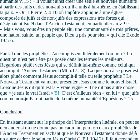
humanité v. 15 : « Il voulait ainsi créer une seule et nouvelle humanité
à partir des Juifs et des non-Juifs qu’il a unis à lui-même, en établissant
la paix. » Ou 1 Pierre 2. 4-10 où l’apôtre applique à une église
composée de juifs et de non-juifs des expressions très fortes qui
désignaient Israël dans l’Ancien Testament, en particulier au v. 9 :
« Mais vous, vous êtes un peuple élu, une communauté de rois-prêtres,
une nation sainte, un peuple que Dieu a pris pour sien » qui cite Exode
19.5-6.
Faut-il que les prophéties s’accomplissent littéralement ou non ? La
question n’est peut-être pas posée dans les termes les meilleurs.
Regardons plutôt vers Jésus qui se définit lui-même comme celui qui
accomplit l’Ancien Testament (Mt 5.17-18). La question à se poser est
alors plutôt comment Jésus accomplit-il telle ou telle prophétie ? Le
Nouveau Testament va même présenter Jésus comme le nouvel Israël.
Lorsque Jésus dit qu’il est la « vraie vigne » il ne dit pas autre chose
que « je suis le vrai Israël »
[5]
C’est d’ailleurs bien « en lui » que juifs
comme non-juifs font partie de la même humanité d’Éphésiens 2.15.
Conclusion
En insistant autant sur le principe de l’interprétation littérale, on peut se
demander si on ne donne pas un cadre un peu forcé aux prophéties de
l’Ancien Testament en sachant que le Nouveau Testament donne déjà
un autre cadre : le salut en Jésus Christ (1 P 1.10-12). Il faut cependant